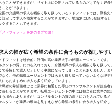
らうことができますが、サイト上に公開されているものだけでなく好条
うことができます。
全国の介護職の求人を幅広く取り扱っているメドフィットでは、勤務先
く設定して求人を検索することができますが、地域別にLINE登録する
ックすることもできます。
『メドフィット』を別のタブで開く
求人の幅が広く希望の条件に合うものが探しやす
メドフィットは総合的に評価の高い業界大手の転職エージェントです。
ルタントの質」に力を入れており、介護業界の求人を幅広く取り扱って
くて妥協して選んだ」という事態になってしまうこともありません。ま
でなく、他の転職エージェントではあまり取り扱っていないような理学
人にもおすすめの求人も多く紹介しています。
求職者の希望職種ごとに業界に精通した専任のコンサルタントが担当者
て任せることができます。転職エージェントの中には担当者に業界の知
まう場合もありますが、コンサルタントの質の高さに力を入れているメ
サルタントが業界の動向を見すえながら希望の条件に合う求人を紹介し