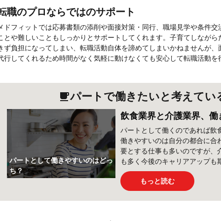
転職のプロならではのサポート
メドフィットでは応募書類の添削や面接対策・同行、職場見学や条件交
ことや難しいこともしっかりとサポートしてくれます。子育てしながら
きず負担になってしまい、転職活動自体を諦めてしまいかねませんが、
代行してくれるため時間がなく気軽に動けなくても安心して転職活動を
パートで働きたいと考えてい
free_breakfast
飲食業界と介護業界、働
パートとして働くのであれば飲
働きやすいのは自分の都合に合
要とする仕事も多いのですが、
パートとして働きやすいのはどっ
も多く今後のキャリアアップも
ち？
もっと読む